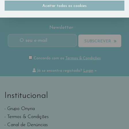
Siga-nos:
Aceitar todos os cookies
Newsletter:
SUBSCREVER
Concordo com os
Termos & Condições
Já se encontra registado?
Login
»
Institucional
Grupo Onyria
Termos & Condições
Canal de Denúncias