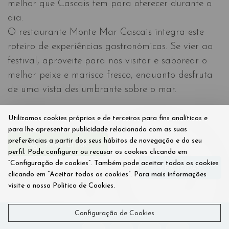
melhor que Cascais tem para oferecer durante o
dia.
O restaurante Monte Mar Cascais integra este
roteiro de experiências gastronómicas. Se vier ao
festival, aproveite para nos visitar e saborear o
melhor peixe e marisco fresco, enquanto desfruta
de uma vista deslumbrante sobre o mar.
Utilizamos cookies próprios e de terceiros para fins analíticos e
para lhe apresentar publicidade relacionada com as suas
preferências a partir dos seus hábitos de navegação e do seu
PARTILHAR
perfil. Pode configurar ou recusar os cookies clicando em
“Configuração de cookies”. Também pode aceitar todos os cookies
VER TODAS
clicando em “Aceitar todos os cookies”. Para mais informações
visite a nossa Politica de Cookies.
Configuração de Cookies